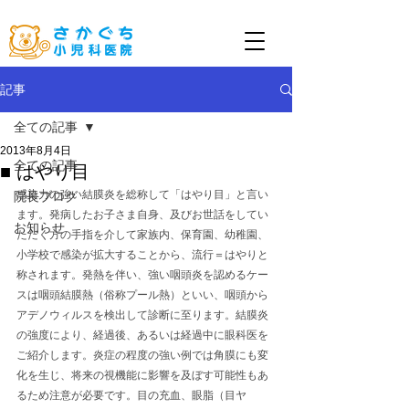
記事
全ての記事
2013年8月4日
全ての記事
■ はやり目
感染力の強い結膜炎を総称して「はやり目」と言い
院長ブログ
ます。発病したお子さま自身、及びお世話をしてい
お知らせ
ただく方の手指を介して家族内、保育園、幼稚園、
小学校で感染が拡大することから、流行＝はやりと
称されます。発熱を伴い、強い咽頭炎を認めるケー
スは咽頭結膜熱（俗称プール熱）といい、咽頭から
アデノウィルスを検出して診断に至ります。結膜炎
の強度により、経過後、あるいは経過中に眼科医を
ご紹介します。炎症の程度の強い例では角膜にも変
化を生じ、将来の視機能に影響を及ぼす可能性もあ
るため注意が必要です。目の充血、眼脂（目ヤ