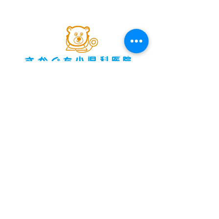
開
096-331-7772
☎
〒861-8043 熊本県熊本市東区戸島西3-1-35
（国体道路を阿蘇方面へ走り熊本市立長嶺小学
校正門前）
※木曜日午後･土曜日午後・日祝祭日休診