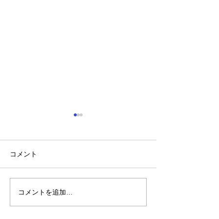
見つけよう! 弱視 ウェル
チ・アレン・ジャパン
コメント
コメントを追加…
第８回2018市
ナー「子どもが
育つために」2018