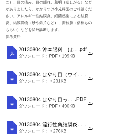
ニ）、目の痛み、目の腫れ、羞明（眩しがる）など
がありましたら、かかりつけ小児科医のご相談くだ
さい。アレルギー性結膜炎、細菌感染による結膜
炎、結膜異物（砂や鉄片など）、麦粒腫（俗称もの
もらい）などを除外診断します。
参考資料
.pdf
20130804-沖本眼科 _ はやり目・結膜炎
ダウンロード：PDF • 199KB
.
20130804-はやり目（ウイルス性急性結膜炎）-松
ダウンロード： • 231KB
.PDF
20130804-はやり目ってなに？症状のご説明 スマ
ダウンロード：PDF • 490KB
.
20130804-流行性角結膜炎 一般の皆様へ - 日本小児
ダウンロード： • 276KB