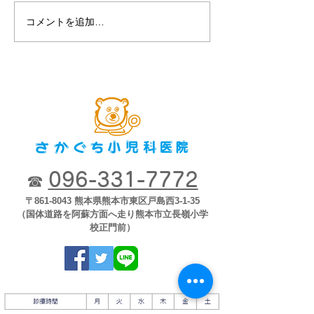
コメントを追加…
第８回2018市
ナー「子どもが
育つために」2018
開
096-331-7772
☎
〒861-8043 熊本県熊本市東区戸島西3-1-35
（国体道路を阿蘇方面へ走り熊本市立長嶺小学
校正門前）