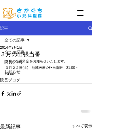
記事
全ての記事
2014年3月1日
全ての記事
３月の出張当番
３月の当番予定をお知らせいたします。
院長ブログ
３月２２日(土)　地域医療ｾﾝﾀｰ当番医　21:00～
お知らせ
24:00
院長ブログ
すべて表示
最新記事