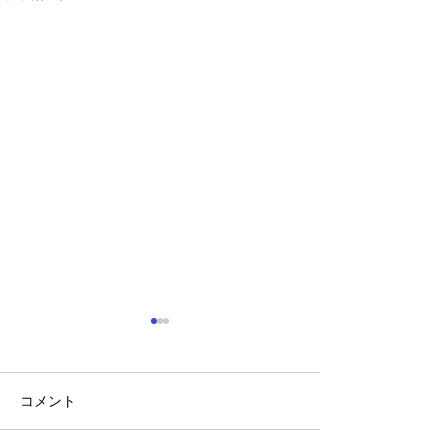
見つけよう! 弱視 ウェル
チ・アレン・ジャパン
コメント