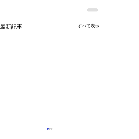
すべて表示
最新記事
見つけよう! 弱視 ウェル