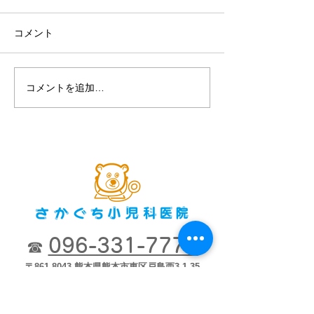
チ・アレン・ジャパン
コメント
コメントを追加…
第８回2018市
ナー「子どもが
育つために」2018
開
096-331-7772
☎
〒861-8043 熊本県熊本市東区戸島西3-1-35
（国体道路を阿蘇方面へ走り熊本市立長嶺小学
校正門前）