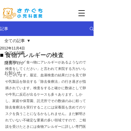
記事
全ての記事
2012年11月4日
全ての記事
■ 食物アレルギーの検査
保育園から「食べ物にアレルギーがあるようなので
院長ブログ
検査をしてください」と言われて来院する方がいら
お知らせ
っしゃいます。最近、血液検査の結果だけを見て卵
や乳製品を除去する「除去食療法」の行き過ぎが指
摘されています。検査をすると確かに数値として卵
や牛乳に反応が出るケースも多々あります。しか
し、家庭や保育園、託児所でその数値のみに頼って
除去食療法を実行することには栄養面も含めてのリ
スクを負うことになるかもしれません。まだ解明さ
れていない不確定な要素の多い領域ですので、ご相
談を受けたときには食物アレルギーに詳しい専門医