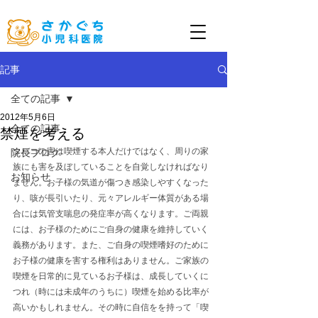
記事
全ての記事
2012年5月6日
全ての記事
禁煙を考える
タバコの害は喫煙する本人だけではなく、周りの家
院長ブログ
族にも害を及ぼしていることを自覚しなければなり
お知らせ
ません。お子様の気道が傷つき感染しやすくなった
り、咳が長引いたり、元々アレルギー体質がある場
合には気管支喘息の発症率が高くなります。ご両親
には、お子様のためにご自身の健康を維持していく
義務があります。また、ご自身の喫煙嗜好のために
お子様の健康を害する権利はありません。ご家族の
喫煙を日常的に見ているお子様は、成長していくに
つれ（時には未成年のうちに）喫煙を始める比率が
高いかもしれません。その時に自信をを持って「喫