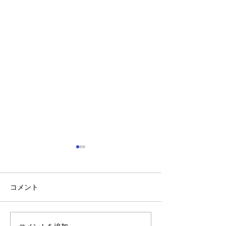
見つけよう! 弱視 ウェル
チ・アレン・ジャパン
コメント