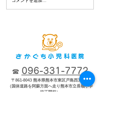
コメントを追加…
第８回2018市
ナー「子どもが
育つために」2018
開
096-331-7772
☎
〒861-8043 熊本県熊本市東区戸島西3-1-35
（国体道路を阿蘇方面へ走り熊本市立長嶺小学
校正門前）