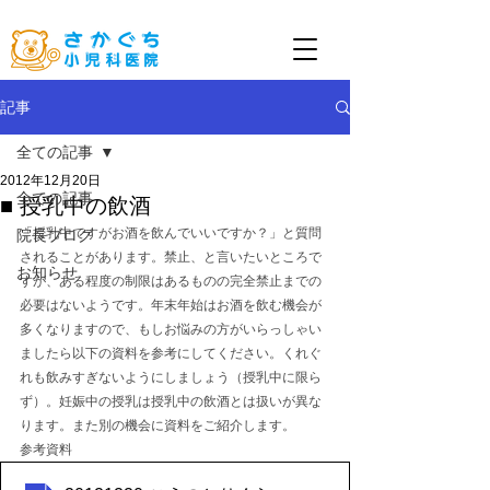
記事
全ての記事
2012年12月20日
全ての記事
■ 授乳中の飲酒
「授乳中ですがお酒を飲んでいいですか？」と質問
院長ブログ
されることがあります。禁止、と言いたいところで
お知らせ
すが、ある程度の制限はあるものの完全禁止までの
必要はないようです。年末年始はお酒を飲む機会が
多くなりますので、もしお悩みの方がいらっしゃい
ましたら以下の資料を参考にしてください。くれぐ
れも飲みすぎないようにしましょう（授乳中に限ら
ず）。妊娠中の授乳は授乳中の飲酒とは扱いが異な
ります。また別の機会に資料をご紹介します。
参考資料