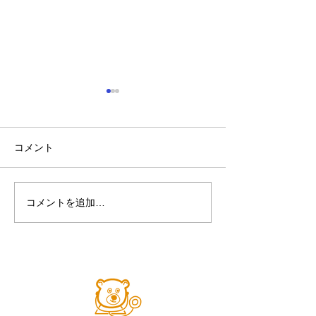
見つけよう! 弱視 ウェル
チ・アレン・ジャパン
コメント
コメントを追加…
第８回2018市
ナー「子どもが
育つために」2018
開