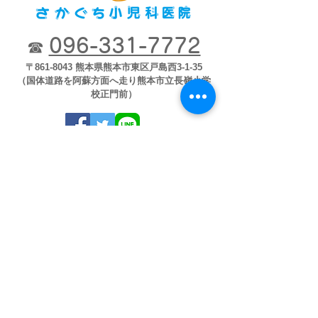
096-331-7772
☎
〒861-8043 熊本県熊本市東区戸島西3-1-35
（国体道路を阿蘇方面へ走り熊本市立長嶺小学
校正門前）
※木曜日午後･土曜日午後・日祝祭日休診
※乳児健診・予防接種＜要予約＞
※火・水・金 14:00～15:00
※指定の時間以外及び月・木・土にも適
宜ご予約をお受けします。
臨時休診など確認