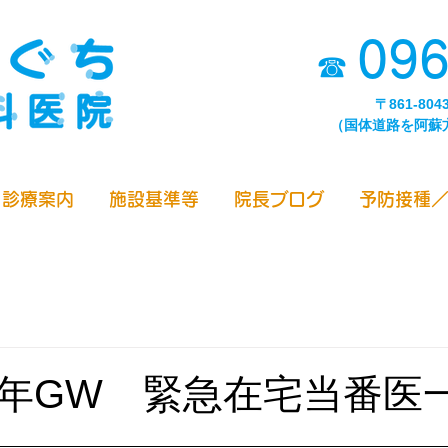
096
☎
〒861-80
（国体道路を阿蘇
診療案内
施設基準等
院長ブログ
予防接種
年GW 緊急在宅当番医