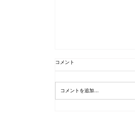
第13回市民公開セミナー(新
コメント
潟市)
2024.3.3
https://youtu.be/ilQAcn_z0Mk?
コメントを追加…
si=vbdHEbaGz7119v-7