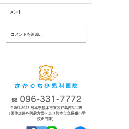
チ・アレン・ジャパン
コメント
コメントを追加…
第８回2018市
ナー「子どもが
育つために」2018
開
096-331-7772
☎
〒861-8043 熊本県熊本市東区戸島西3-1-35
（国体道路を阿蘇方面へ走り熊本市立長嶺小学
校正門前）