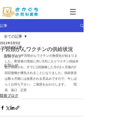
記事
全ての記事
2011年3月5日
全ての記事
子宮頸がんワクチンの供給状況
2月1日より子宮頸がんワクチンの無償化が始まりま
院長ブログ
した。希望者の増加に伴い3月に入りワクチン供給本
お知らせ
数が制限され、すでに1回接種した方の1ヶ月後の2
回目接種が優先されることになりました。供給状況
は数ヵ月後には改善される見込みですので、今しば
らくお待ち下さい。ご迷惑をおかけします。　　院
長　坂口　正実
院長ブログ