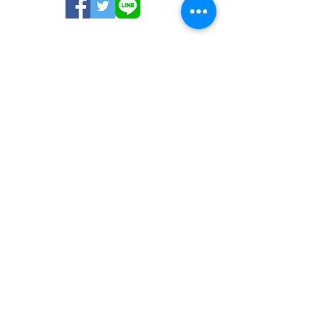
※木曜日午後･土曜日午後・日祝祭日休診
※乳児健診・予防接種＜要予約＞
※火・水・金 14:00～15:00
※指定の時間以外及び月・木・土にも適
宜ご予約をお受けします。
臨時休診など確認