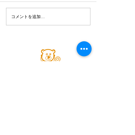
コメントを追加…
第８回2018市
ナー「子どもが
育つために」2018
開
096-331-7772
☎
〒861-8043 熊本県熊本市東区戸島西3-1-35
（国体道路を阿蘇方面へ走り熊本市立長嶺小学
校正門前）