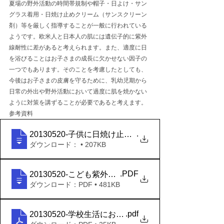
夏場の野外活動の時間帯規制や帽子・日よけ・サン
グラス着用・日焼け止めクリーム（サンスクリーン
剤）等を厳しく指導することが一般に行われている
ようです。欧米人と日本人の肌には遺伝子的に紫外
線耐性に差があると考えられます。また、適度に日
を浴びることはお子さまの成長に欠かせない因子の
一つでもあります。そのことを考慮したとしても、
今後はお子さまの皮膚を守るために、乳幼児期から
日常の外出や野外活動において過度に肌を焼かない
ように対策を講ずることが必要であると考えます。
参考資料
.
20130520-子供に日焼け止めって塗ってあげるべき
ダウンロード： • 207KB
.PDF
20130520-こども紫外線対策 NHK生活情報ブログ_N
ダウンロード：PDF • 481KB
.pdf
20130520-学校生活における紫外線対策