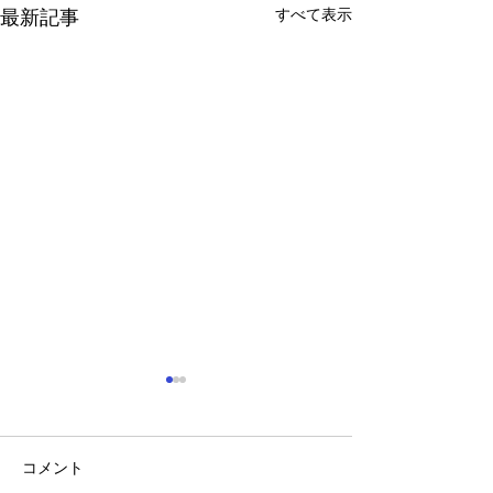
すべて表示
最新記事
見つけよう! 弱視 ウェル
チ・アレン・ジャパン
コメント