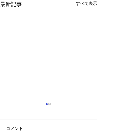
すべて表示
最新記事
見つけよう! 弱視 ウェル
チ・アレン・ジャパン
コメント