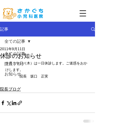
記事
全ての記事
2011年9月11日
全ての記事
休診のお知らせ
９月２９日（木）は一日休診します。ご迷惑をおか
院長ブログ
けします。
お知らせ
　　　　院長　坂口　正実
院長ブログ