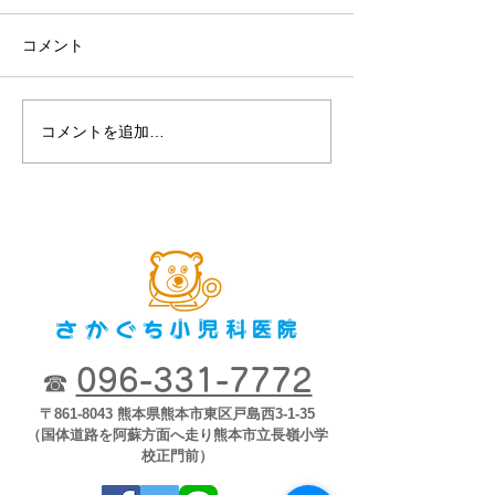
チ・アレン・ジャパン
コメント
コメントを追加…
第８回2018市
ナー「子どもが
育つために」2018
開
096-331-7772
☎
〒861-8043 熊本県熊本市東区戸島西3-1-35
（国体道路を阿蘇方面へ走り熊本市立長嶺小学
校正門前）