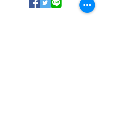
※木曜日午後･土曜日午後・日祝祭日休診
※乳児健診・予防接種＜要予約＞
※火・水・金 14:00～15:00
※指定の時間以外及び月・木・土にも適
宜ご予約をお受けします。
臨時休診など確認