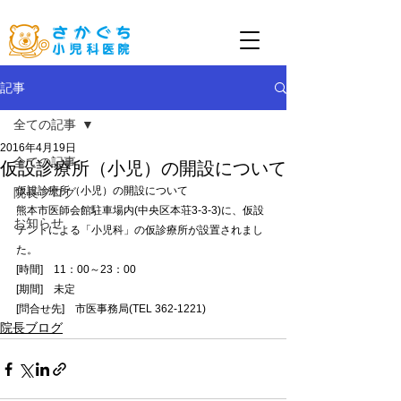
記事
全ての記事
2016年4月19日
全ての記事
仮設診療所（小児）の開設について
仮設診療所（小児）の開設について
院長ブログ
熊本市医師会館駐車場内(中央区本荘3-3-3)に、仮設
お知らせ
テントによる「小児科」の仮診療所が設置されまし
た。
[時間]　11：00～23：00
[期間]　未定
[問合せ先]　市医事務局(TEL 362-1221)
院長ブログ