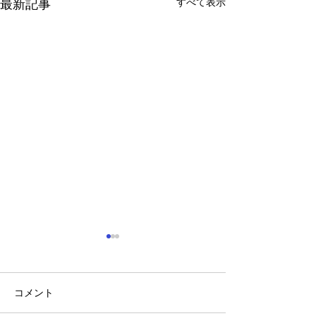
すべて表示
最新記事
見つけよう! 弱視 ウェル
チ・アレン・ジャパン
コメント