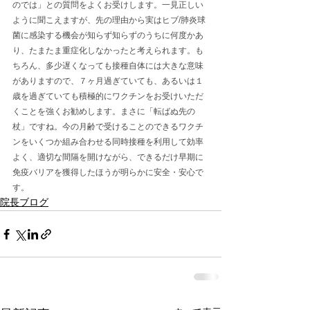
のでは」との質問をよくお受けします。一見正しい
ように聞こえますが、先の理由から実はヒブ/肺炎球
菌に感染する機会が知らず知らずのうちに何度かあ
り、たまたま重症化しなかったと考えられます。も
ちろん、多少遅くなっても接種自体には大きな意味
がありますので、７ヶ月過ぎていても、あるいは１
歳を過ぎていても積極的にワクチンをお受けいただ
くことを強くお勧めします。まさに「転ばぬ先の
杖」ですね。今の月齢で受けることのできるワクチ
ンをいくつか組み合わせる同時接種を利用して効率
よく、適切な間隔を開けながら、できるだけ早期に
免疫バリアを獲得したほうが明らかに安全・安心で
す。
院長ブログ