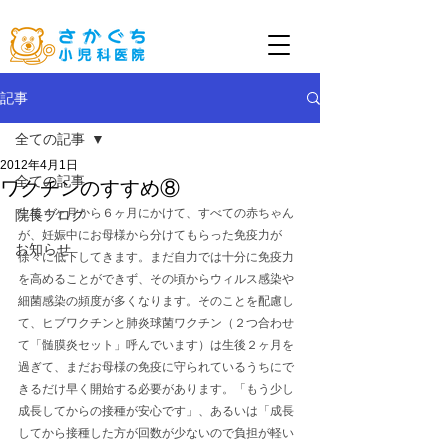
記事
全ての記事
2012年4月1日
全ての記事
ワクチンのすすめ⑧
生後４ヶ月から６ヶ月にかけて、すべての赤ちゃん
院長ブログ
が、妊娠中にお母様から分けてもらった免疫力が
お知らせ
徐々に低下してきます。まだ自力では十分に免疫力
を高めることができず、その頃からウィルス感染や
細菌感染の頻度が多くなります。そのことを配慮し
て、ヒブワクチンと肺炎球菌ワクチン（２つ合わせ
て「髄膜炎セット」呼んでいます）は生後２ヶ月を
過ぎて、まだお母様の免疫に守られているうちにで
きるだけ早く開始する必要があります。「もう少し
成長してからの接種が安心です」、あるいは「成長
してから接種した方が回数が少ないので負担が軽い