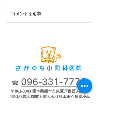
コメントを追加…
第８回2018市
ナー「子どもが
育つために」2018
開
096-331-7772
☎
〒861-8043 熊本県熊本市東区戸島西3-1-35
（国体道路を阿蘇方面へ走り熊本市立長嶺小学
校正門前）