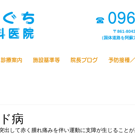
096
☎
〒861-80
（国体道路を阿蘇
診療案内
施設基準等
院長ブログ
予防接種
ド病
突出して赤く腫れ痛みを伴い運動に支障が生じることが