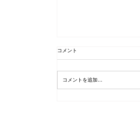
第13回市民公開セミナー(新
コメント
潟市)
2024.3.3
https://youtu.be/ilQAcn_z0Mk?
コメントを追加…
si=vbdHEbaGz7119v-7