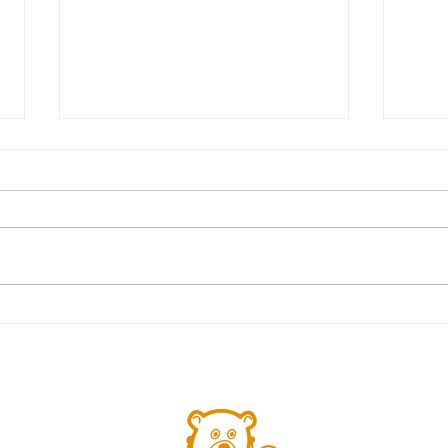
見つけよう! 弱視 ウェル
チ・アレン・ジャパン
第８
「子
に」2