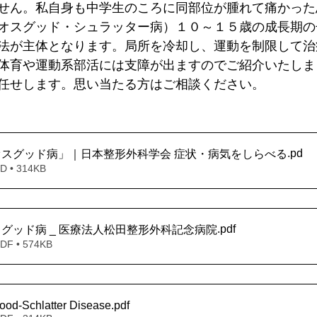
せん。私自身も中学生のころに同部位が腫れて痛かった
オスグッド・シュラッター病）１０～１５歳の成長期の
法が主体となります。局所を冷却し、運動を制限して治
体育や運動系部活には支障が出ますのでご紹介いたしま
任せします。思い当たる方はご相談ください。
.pd
2-「オスグッド病」｜日本整形外科学会 症状・病気をしらべる
• 314KB
.pdf
-オスグッド病 _ 医療法人松田整形外科記念病院
 • 574KB
od-Schlatter Disease
.pdf