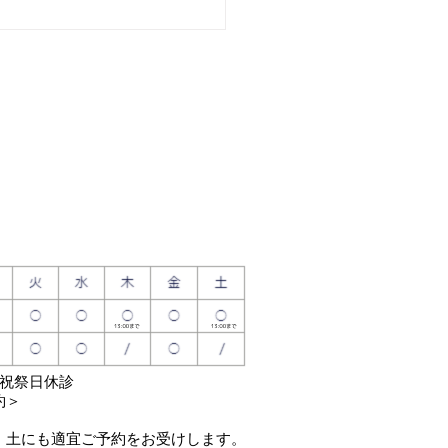
回2018市民公開セミナー
どもが健やかに育つため
018.3.4公開
日祝祭日休診
約＞
・土にも適宜ご予約をお受けします。