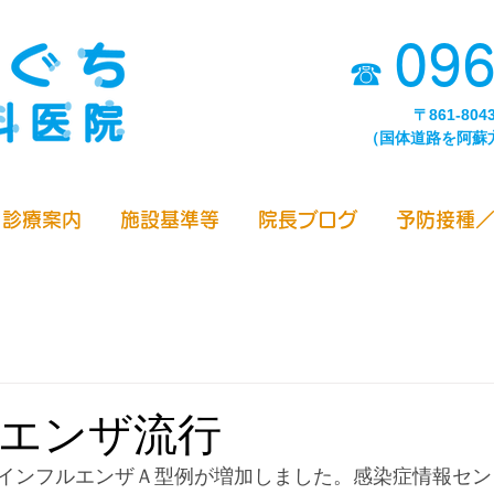
096
☎
〒861-80
（国体道路を阿蘇
診療案内
施設基準等
院長ブログ
予防接種
エンザ流行
インフルエンザＡ型例が増加しました。感染症情報セン