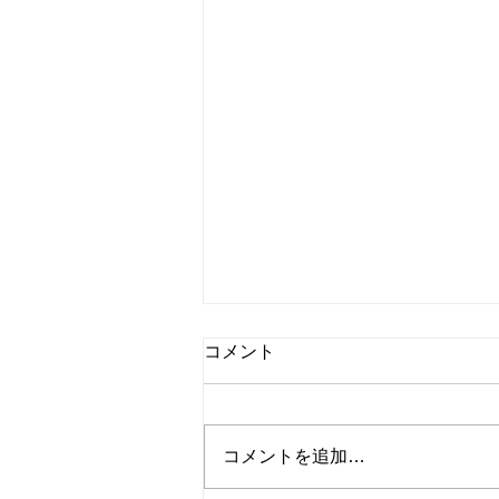
第13回市民公開セミナー(新
コメント
潟市)
2024.3.3
https://youtu.be/ilQAcn_z0Mk?
コメントを追加…
si=vbdHEbaGz7119v-7