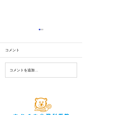
見つけよう! 弱視 ウェル
チ・アレン・ジャパン
コメント
コメントを追加…
第８回2018市
ナー「子どもが
育つために」2018
開