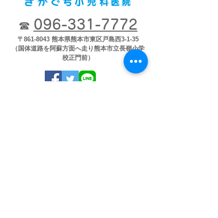
096-331-7772
☎
〒861-8043 熊本県熊本市東区戸島西3-1-35
（国体道路を阿蘇方面へ走り熊本市立長嶺小学
校正門前）
※木曜日午後･土曜日午後・日祝祭日休診
※乳児健診・予防接種＜要予約＞
※火・水・金 14:00～15:00
※指定の時間以外及び月・木・土にも適
宜ご予約をお受けします。
臨時休診など確認