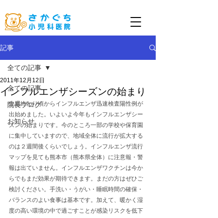
記事
全ての記事
2011年12月12日
全ての記事
インフルエンザシーズンの始まり
先週終わり頃からインフルエンザ迅速検査陽性例が
院長ブログ
出始めました。いよいよ今年もインフルエンザシー
お知らせ
ズンの始まりです。今のところ一部の学校や保育園
に集中していますので、地域全体に流行が拡大する
のは２週間後くらいでしょう。インフルエンザ流行
マップを見ても熊本市（熊本県全体）に注意報・警
報は出ていません。インフルエンザワクチンは今か
らでもまだ効果が期待できます。まだの方はぜひご
検討ください。手洗い・うがい・睡眠時間の確保・
バランスのよい食事は基本です。加えて、暖かく湿
度の高い環境の中で過ごすことが感染リスクを低下