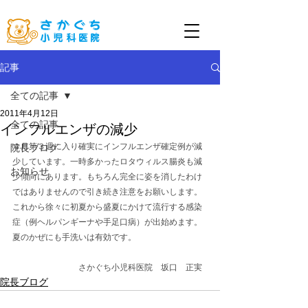
記事
全ての記事
2011年4月12日
全ての記事
インフルエンザの減少
４月第３週に入り確実にインフルエンザ確定例が減
院長ブログ
少しています。一時多かったロタウィルス腸炎も減
お知らせ
少傾向にあります。もちろん完全に姿を消したわけ
ではありませんので引き続き注意をお願いします。
これから徐々に初夏から盛夏にかけて流行する感染
症（例ヘルパンギーナや手足口病）が出始めます。
夏のかぜにも手洗いは有効です。
　　　　　　　　さかぐち小児科医院　坂口　正実
院長ブログ