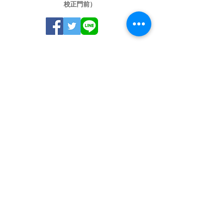
校正門前）
※木曜日午後･土曜日午後・日祝祭日休診
※乳児健診・予防接種＜要予約＞
※火・水・金 14:00～15:00
※指定の時間以外及び月・木・土にも適
宜ご予約をお受けします。
臨時休診など確認