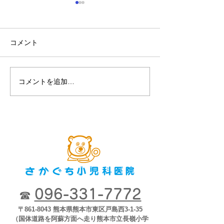
見つけよう! 弱視 ウェル
チ・アレン・ジャパン
コメント
コメントを追加…
第８回2018市
ナー「子どもが
育つために」2018
開
096-331-7772
☎
〒861-8043 熊本県熊本市東区戸島西3-1-35
（国体道路を阿蘇方面へ走り熊本市立長嶺小学