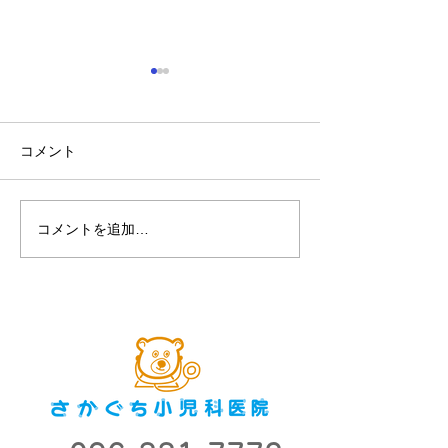
見つけよう! 弱視 ウェル
チ・アレン・ジャパン
コメント
コメントを追加…
第８回2018市
ナー「子どもが
育つために」2018
開