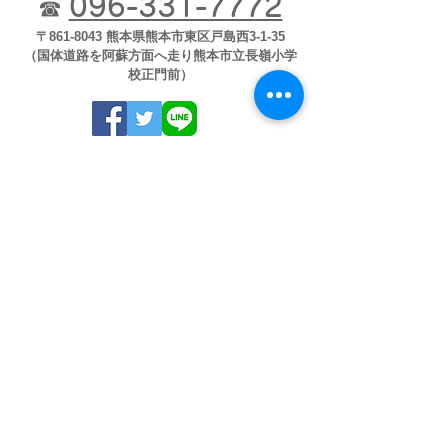
096-331-7772
☎
〒861-8043 熊本県熊本市東区戸島西3-1-35
（国体道路を阿蘇方面へ走り熊本市立長嶺小学
校正門前）
※木曜日午後･土曜日午後・日祝祭日休診
※乳児健診・予防接種＜要予約＞
※火・水・金 14:00～15:00
※指定の時間以外及び月・木・土にも適
宜ご予約をお受けします。
臨時休診など確認