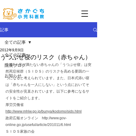
記事
全ての記事
2012年9月9日
全ての記事
うつぶせ寝のリスク（赤ちゃん）
生後6ヶ月に満たない赤ちゃんの「うつぶせ寝」は突
院長ブログ
然死症候群（ＳＩＤＳ）のリスクを高める要因の一
お知らせ
つになると考えられています。また、日本式添い寝
は「赤ちゃんを一人にしない」という点においてそ
の安全性が見直されています。以下に参考になるサ
イトをご紹介します。
厚労労働省　
http://www.mhlw.go.jp/bunya/kodomo/sids.html
政府広報オンライン　http://www.gov-
online.go.jp/useful/article/201011/6.html
ＳＩＤＳ家族の会　